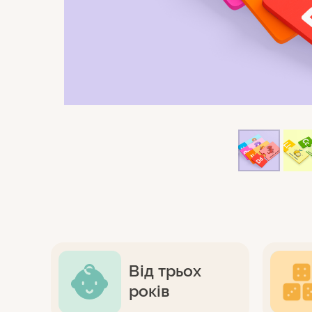
Від трьох
років