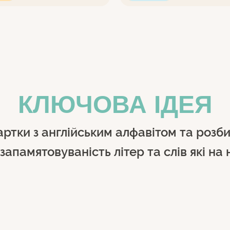
КЛЮЧОВА ІДЕЯ
артки з англійським алфавітом та розби
запамятовуваність літер та слів які на