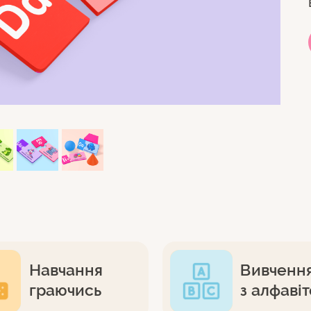
Навчання
Вивчення
граючись
з алфаві